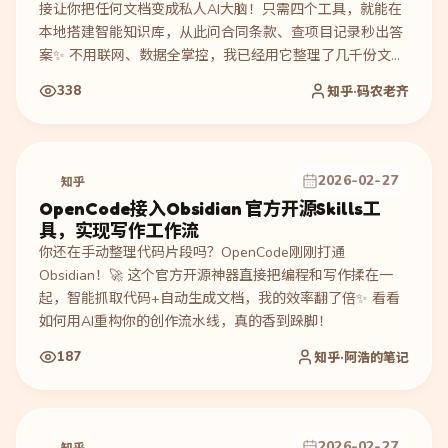
接让你把任何文档变成私人AI大脑！只需四个工具，就能在
本地搭建智能知识库，从此问合同条款、查项目记录秒出答
案✨ 不用联网、数据全掌控，我已经用它整理了几千份文
档，效率飙升！保姆级教程已备好，一起告别“金鱼记忆”的
338
知乎·码农老齐
AI～ 🚀
2026-02-27
知乎
OpenCode接入Obsidian 官方开源Skills工
具，实现写作工作流
你还在手动整理代码片段吗？OpenCode刚刚打通
Obsidian！🚀 这个官方开源神器直接把编程和写作揉在一
起，智能抓取代码+自动生成文档，我的效率翻了倍✨ 看看
如何用AI重构你的创作流水线，真的香到跺脚！
187
知乎·阿浩的笔记
2026-02-27