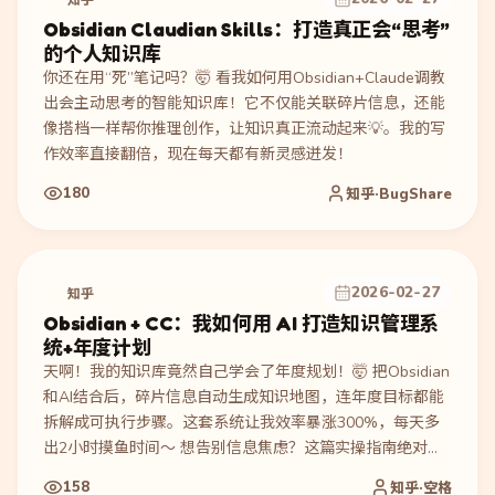
知乎
Obsidian Claudian Skills：打造真正会“思考”
的个人知识库
你还在用“死”笔记吗？🤯 看我如何用Obsidian+Claude调教
出会主动思考的智能知识库！它不仅能关联碎片信息，还能
像搭档一样帮你推理创作，让知识真正流动起来💡。我的写
作效率直接翻倍，现在每天都有新灵感迸发！
180
知乎·BugShare
2026-02-27
知乎
Obsidian + CC：我如何用 AI 打造知识管理系
统+年度计划
天啊！我的知识库竟然自己学会了年度规划！🤯 把Obsidian
和AI结合后，碎片信息自动生成知识地图，连年度目标都能
拆解成可执行步骤。这套系统让我效率暴涨300%，每天多
出2小时摸鱼时间～ 想告别信息焦虑？这篇实操指南绝对让
你相见恨晚！🚀
158
知乎·空格