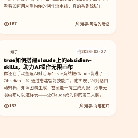
看看如何用AI重构你的创作流水线，真的香到跺脚！
187
知乎·阿浩的笔记
2026-02-27
知乎
trae如何搭建claude上的obsidian-
skills，助力AI操作无限画布
你还在手动整理AI对话吗？trae竟然把Claude装进了
Obsidian！🎯 通过搭建智能技能库，他实现了AI对话自
动归档、知识图谱生成，甚至能一键生成周报！原来无
限画布可以这样玩——让Claude成为你的第二大脑，碎
片信息瞬间变宝藏💎 效率飙升的秘诀全在这里！
133
知乎·向阳花开