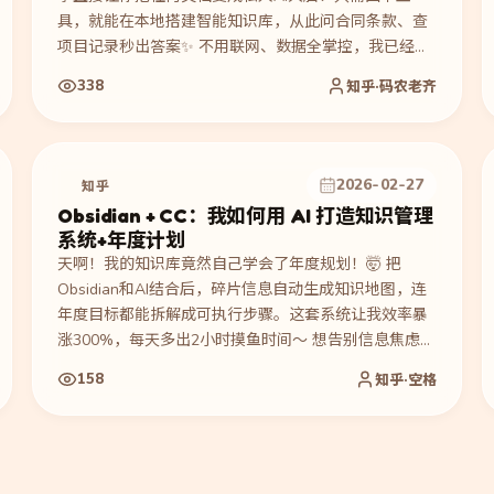
具，就能在本地搭建智能知识库，从此问合同条款、查
项目记录秒出答案✨ 不用联网、数据全掌控，我已经用
它整理了几千份文档，效率飙升！保姆级教程已备好，
338
知乎·码农老齐
一起告别“金鱼记忆”的AI～ 🚀
2026-02-27
知乎
Obsidian + CC：我如何用 AI 打造知识管理
系统+年度计划
天啊！我的知识库竟然自己学会了年度规划！🤯 把
Obsidian和AI结合后，碎片信息自动生成知识地图，连
年度目标都能拆解成可执行步骤。这套系统让我效率暴
涨300%，每天多出2小时摸鱼时间～ 想告别信息焦虑？
这篇实操指南绝对让你相见恨晚！🚀
158
知乎·空格