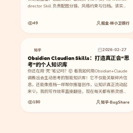
director Skill 负责配图分镜、风格约束与归档。该实践
的价值在于把个人 IP 写作中的风格文件、固定步骤和审
核规则沉淀为可复用 Skill，让内容创作者减少重复提示
49
掘金·林小卫很行
词沟通，但仍需要人工确认选题、文风和最终发布质
量。
2026-02-27
知乎
Obsidian Claudian Skills：打造真正会“思
考”的个人知识库
你还在用“死”笔记吗？🤯 看我如何用Obsidian+Claude
调教出会主动思考的智能知识库！它不仅能关联碎片信
息，还能像搭档一样帮你推理创作，让知识真正流动起
来💡。我的写作效率直接翻倍，现在每天都有新灵感迸
发！
180
知乎·BugShare