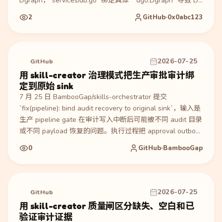
Dgraph，`services/db.go` 绑定具体 `*dgo.Dgraph` 导致 DB
层不可单测。执行过程是新增 `CLAUDE.md`、
2
GitHub·0x0abc123
`.claude/settings`、slash commands 和 subagents，抽出
`DgraphClient/DgraphTxn` 接口与 `NewDBWithClient`，
补 offline unit tests、testcontainers integration tests、
CI、lint、CONTRIBUTING 和 godoc。产物是 38 个文件、
2026-07-25
GitHub
+2097/-543：Claude Code 开发约束、子代理、命令、测试
用 skill-creator 治理模式把生产审批审计绑
与 CI gate；验证包括 merged PR、`go build ./...`、`go vet
定到原始 sink
./...`、`go test -race ./...` 全绿，GitHub build/vet/unit 与
7 月 25 日 BambooGap/skills-orchestrator 提交
integration checks success，安全/模型/服务/请求层覆盖率
`fix(pipeline): bind audit recovery to original sink`，输入是
从 0 提升到 80%/49%/38%/34%。适合参考如何把一次性
生产 pipeline gate 在审计写入中断后可能被不同 audit 目录
AI 编程改造成可重复的 agent harness + TDD/CI 工作流。
或不同 payload 恢复的问题。执行过程把 approval outbox
记录为 canonical audit dir、candidate status 和 stable
0
GitHub·BambooGap
event payload，恢复时拒绝 sink mismatch 或 conflicting
event id，并在成功写入后清空 outbox。产物涉及 pipeline
service、MCP audit logger、usage report、release
integrity attestation 与 PIPELINES/MCP 文档；验证新增严
2026-07-25
GitHub
格 audit 重复 event、pipeline recovery、repository
用 skill-creator 质量闸区分缺失、空白和已
hygiene 等测试。适合参考如何让 Skill workflow 的审批、
验证审计证据