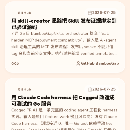
物是更严格的 `verify_fastapi_conflict.py` 和 smoke 测试；
验证覆盖 unrelated lines、extra conflict、local package
2026-07-25
GitHub
mismatch 等用例。适合参考如何给 Skill/MCP 发布前置检查
用 skill-creator 思路把 Skill 发布证据绑定到
写成精确可回归的质量闸。
已验证源码
7 月 25 日 BambooGap/skills-orchestrator 提交 `feat:
harden MCP deployment compatibility`，输入是 AI-agent
skill 治理工具的 MCP 发布流程：发布后 smoke 不能只信
tag 名和当前分支文件。执行过程新增 verified annotated
tag 解析、checkout 目标 SHA、constraints digest、
5
GitHub·BambooGap
package version、PyPI wheel/sdist 与 SBOM 绑定，并把
post-release smoke 的 `source_sha` 传入 release
integrity workflow。产物包括 workflow、
`post_release_smoke.py`、release verification 文档和供应
2026-07-25
GitHub
链验证文档更新；验证由新增
用 Claude Code harness 把 Cogged 改造成
`test_post_release_smoke.py`、`test_supply_chain.py` 覆
可测试的 Go 服务
盖 SHA、constraints 和 SBOM 口径。适合参考如何给
Cogged PR #1 是一条完整的 coding agent 工程化 harness
skill-creator 产物的发布链路加可审计证据。
实践。输入是项目 feature work 慢且风险高：没有 Claude
Code harness，测试接近 0，唯一 Go test 依赖手动 live