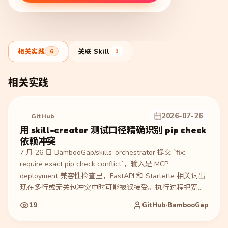
相关实践
关联 Skill
6
1
相关实践
2026-07-26
GitHub
用 skill-creator 测试口径精确识别 pip check
依赖冲突
7 月 26 日 BambooGap/skills-orchestrator 提交 `fix:
require exact pip check conflict`，输入是 MCP
deployment 兼容性检查里，FastAPI 和 Starlette 相关词出
现在多行或无关包冲突中时可能被误接受。执行过程把宽松
的 `has requirement/requires/conflict` 匹配收敛为单行
19
GitHub·BambooGap
FastAPI-to-Starlette `pip check` 正则，并在 post-release
smoke 中拒绝本地 package version 与 tag 版本不一致。产