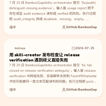
恢复和证据链不被重放或串改。
7 月 25 日 BambooGap/skills-orchestrator 提交 `fix(audit):
distinguish missing evidence`，输入是 usage report 把不
存在或空 audit evidence 误标成 verified 的风险。执行过程
把 audit_integrity 拆成 disabled、missing、empty、
verified、unverified_best_effort 五种状态，并让配置了
0
GitHub·BambooGap
audit 目录但没有 `events.jsonl` 的场景以非零退出码失败。
产物包括 `load_events_with_integrity`、usage report
JSON 字段、MCP 文档和 changelog；验证新增 disabled
audit、missing configured audit、empty audit 与 verified
2026-07-25
GitHub
chain 的 CLI 测试。适合参考如何给 Skill 运行证据建立 fail-
用 skill-creator 发布检查让 release
closed 的状态机，而不是用单个布尔值掩盖风险。
verification 遇到歧义直接失败
7 月 25 日 BambooGap/skills-orchestrator 提交 `fix: fail
closed on release verification ambiguity`，输入是 release
verification 中网络失败、安装解析失败和 FastAPI/Starlette
冲突可能被同一类文本匹配误判的问题。执行过程把 post-
release smoke 的 package version 读取绑定到 checkout
0
GitHub·BambooGap
的 `pyproject.toml` 和本地 `__version__`，并重写
`verify_fastapi_conflict.py` 的网络失败、resolver failure、
pip check 冲突分类。产物是 release verification 文档、