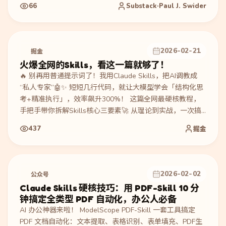
`~/.openclaw/workspace/skills/`。他用明确优先级规则处理
66
Substack·Paul J. Swider
Anthropic Agent Skills 规范与 Microsoft Waza 检查的冲
突，并按 progressive disclosure 把 `SKILL.md`、
`scripts/`、`references/` 拆层。最终 `med-pdf` 通过 Waza
5/5 eval，success rate 100.0%，aggregate score 1.00，
2026-02-21
掘金
duration 29.369s；`epic-note` 的 4-task suite 也 clean，
火爆全网的Skills，看这一篇就够了！
覆盖 PHI 边界、非医疗 PDF 拒绝、LabCorp/MyChart 解析
🔥 别再用普通提示词了！我用Claude Skills，把AI调教成
和跨 Skill portal message 路由。
“私人专家”🤖✨ 短短几行代码，就让大模型学会「结构化思
考+精准执行」，效率飙升300%！ 这篇全网最硬核教程，
手把手带你拆解Skills核心三要素🚀 从理论到实战，一次搞
定！
437
掘金
2026-02-02
公众号
Claude Skills 硬核技巧：用 PDF-Skill 10 分
钟搞定全类型 PDF 自动化，办公人必备
AI 办公神器来啦！ ModelScope PDF-Skill 一套工具搞定
PDF 文档自动化：文本提取、表格识别、表单填充、PDF生