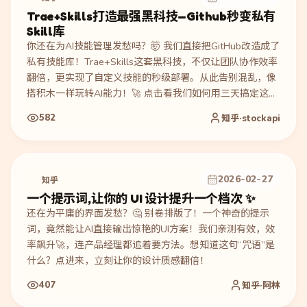
Trae+Skills打造最强黑科技—Github秒变私有
Skill库
你还在为AI技能管理发愁吗？🤯 我们直接把GitHub改造成了
私有技能库！Trae+Skills这套黑科技，不仅让团队协作效率
翻倍，更实现了自定义技能的秒级部署。从此告别混乱，像
搭积木一样玩转AI能力！🚀 点击看我们如何用三天搞定这套
酷炫系统～
582
知乎·stockapi
2026-02-27
知乎
一个提示词,让你的 UI 设计提升一个档次 ✨
还在为平庸的界面发愁？🤔 别卷排版了！一个神奇的提示
词，竟然能让AI直接输出惊艳的UI方案！我们亲测有效，效
率飙升🚀，连产品经理都追着要方法。想知道这句“咒语”是
什么？点进来，立刻让你的设计质感翻倍！
407
知乎·阿林