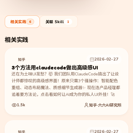
相关实践
关联 Skill
6
1
相关实践
2026-02-27
知乎
3个方法用claudecode做出高级感UI
还在为土味UI发愁？🤯 我们团队用ClaudeCode搞出了让设
计师都惊叹的高级感界面！原来只需3个骚操作：智能配色
重组、动态布局魔法、质感细节生成器✨ 现在连产品经理都
追着要方法论，点击看如何让AI成为你的私人UI外挂！🚀
1.5k
知乎·六六AI研究所
2026-02-27
知乎