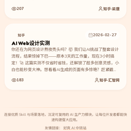
207
知乎·梁唐
2026-02-27
知乎
AI Web设计实测
你还在为网页设计熬夜秃头吗？🤯 我们让AI挑战了整套设计
流程，结果惊掉下巴——原本3天的工作量，现在3小时搞
定！🚀 这篇实测不仅省时省钱，还解锁了超多创意灵感，小
白也能秒变大神。想看看AI生成的页面有多惊艳？赶紧戳进
来抄作业！
183
知乎·汇智网
连接优质 Skill 与场景落地，沉淀可复用的 AI 生产力模块，让每位开发者都能快
速构建强大应用。
友情链接：
好爽 AI 中转站