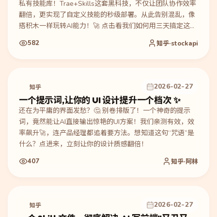
私有技能库！Trae+Skills这套黑科技，不仅让团队协作效率
翻倍，更实现了自定义技能的秒级部署。从此告别混乱，像
搭积木一样玩转AI能力！🚀 点击看我们如何用三天搞定这套
酷炫系统～
582
知乎·stockapi
2026-02-27
知乎
一个提示词,让你的 UI 设计提升一个档次 ✨
还在为平庸的界面发愁？🤔 别卷排版了！一个神奇的提示
词，竟然能让AI直接输出惊艳的UI方案！我们亲测有效，效
率飙升🚀，连产品经理都追着要方法。想知道这句“咒语”是
什么？点进来，立刻让你的设计质感翻倍！
407
知乎·阿林
2026-02-27
知乎