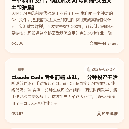
一个 Skill 文件，彻底解决 AI 写前端”又丑又
土”的问题
天啊！AI写的前端代码终于能看了！👀 我们用一个神奇的
Skill文件，把那些“又丑又土”的组件瞬间变成高颜值设计
✨。实测效果炸裂，开发效率提升300%，连设计师都跑来
要链接！想知道这个秘密武器怎么用？点进来抄作业！🚀
336
知乎·Michael
2026-02-27
知乎
Claude Code 专业前端 skill，一分钟投产干活
听说前端还在手动搬砖？Claude Code直接让AI帮你写专业
级代码！🚀 实测一分钟生成可投产组件，调试时间砍半，新
手也能秒变高效战士。这波生产力革命太香了，我已经偷偷
用了一周…速来抄作业！✨
207
知乎·梁唐