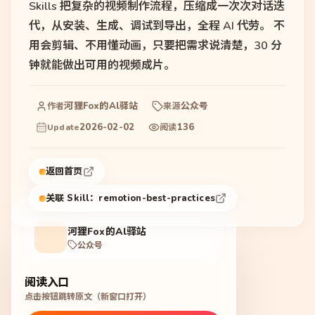
Skills 把复杂的视频制作流程，压缩成一次次对话迭
代，从安装、生成、调试到导出，全程 AI 代劳。 不
用会剪辑、不用懂动画，只要把需求说清楚，30 分
钟就能做出可用的视频成片。
河狸Fox的Al驿站
公众号
作者
来源
2026-02-02
136
Update
阅读
返回首页
关联 Skill：
remotion-best-practices
河狸Fox的Al驿站
公众号
阅读入口
点击按钮跳转原文（新窗口打开）