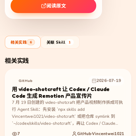
阅读原文
相关实践
关联 Skill
6
1
相关实践
2026-07-19
GitHub
用 video-shotcraft 让 Codex / Claude
Code 生成 Remotion 产品宣传片
7 月 19 日创建的 video-shotcraft 把产品视频制作拆成可执
行 Agent Skill：先安装 `npx skills add
Vincentwei1021/video-shotcraft` 或把仓库 symlink 到
`~/.codex/skills/video-shotcraft`，再让 Codex / Claude
Code 使用指定 shot cards 或 Ink Press 模板为产品生成
7
GitHub·Vincentwei1021