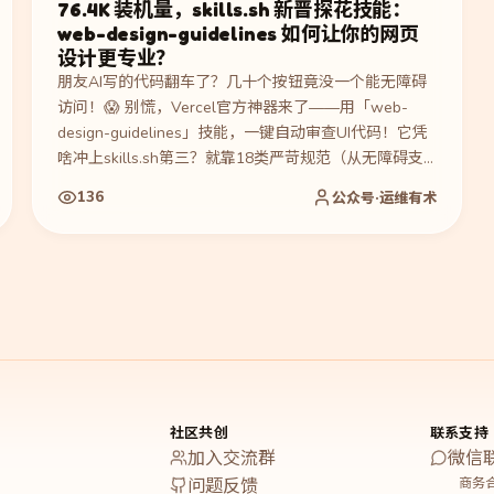
76.4K 装机量，skills.sh 新晋探花技能：
web-design-guidelines 如何让你的网页
设计更专业？
朋友AI写的代码翻车了？几十个按钮竟没一个能无障碍
访问！😱 别慌，Vercel官方神器来了——用「web-
design-guidelines」技能，一键自动审查UI代码！它凭
啥冲上skills.sh第三？就靠18类严苛规范（从无障碍支
持到动画性能），把Vercel十年经验塞进你编辑器。现
136
公众号·运维有术
在装机76.4K，7大AI工具通用，让你的烂代码秒变专业
级作品！🚀 快试试，别让用户为AI的偷懒买单～
社区共创
联系支持
加入交流群
微信
商务合
问题反馈