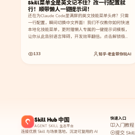
Skill菜单全是英文记不住？改一行配置就
行！顺带懒人一键提示词！
还在为Claude Code里满屏的英文技能菜单头疼？只需
一行配置，瞬间切换中文界面！我们不仅教你如何快速
本地化技能菜单，更附赠懒人专属的一键提示词模板，
让你从此告别语言障碍，开发效率翻倍。点击解锁极简
配置秘籍，3分钟搞定专业级优化！
133
知乎·老金带你玩AI
快速入口
Skill Hub 中国
入门教程
AGENT SKILL 生态平台
连接优质 Skill 与场景落地，沉淀可复用的 AI
提交 Skill