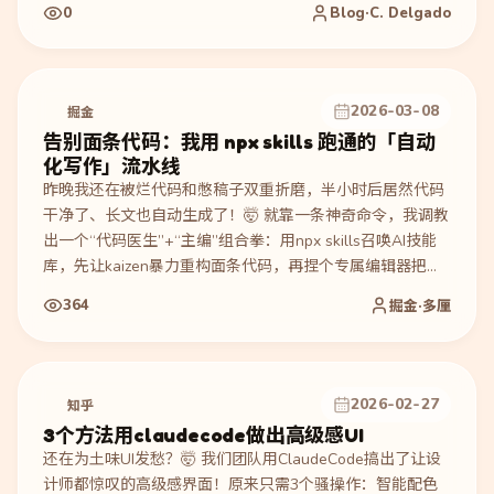
'{"userId":"me","maxResults":1}'`。执行过程里，Agent 没有
0
Blog·C. Delgado
读取该 Skill，而是连续跑 `gws --help`、误走未配置的内置
Gmail connector，并幻觉不存在的 `--last-email` flag。作
者随后分析 available_skills 的 250 字符描述截断、1%
context window / 8000 字符预算、95 个 gws skills 导致的
2026-03-08
掘金
索引稀释，并测试 hook 检索注入：daemon 能返回正确
告别面条代码：我用 npx skills 跑通的「自动
gws-gmail 片段，模型也能复述注入文本，但仍继续走错误
化写作」流水线
路径。产物是可复现的 failure trace、预算计算和 wrapper-
昨晚我还在被烂代码和憋稿子双重折磨，半小时后居然代码
authority 根因；验证来自命令轨迹、context inspector
干净了、长文也自动生成了！🤯 就靠一条神奇命令，我调教
token 读数、hook daemon/curl 输出和多轮复测。适合参考
出一个“代码医生”+“主编”组合拳：用npx skills召唤AI技能
如何评估 find-skill / skill routing 的真实召回问题。
库，先让kaizen暴力重构面条代码，再捏个专属编辑器把过
程变成精致长文。现在写技术博客就像点外卖一样简单，这
364
掘金·多厘
套自动化流水线真的爽飞了！🚀
2026-02-27
知乎
3个方法用claudecode做出高级感UI
还在为土味UI发愁？🤯 我们团队用ClaudeCode搞出了让设
计师都惊叹的高级感界面！原来只需3个骚操作：智能配色