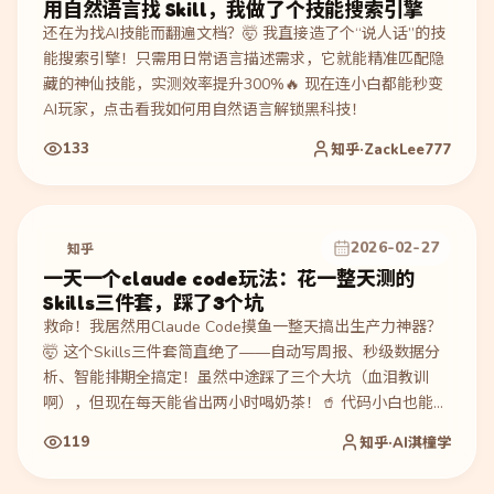
用自然语言找 Skill，我做了个技能搜索引擎
还在为找AI技能而翻遍文档？🤯 我直接造了个“说人话”的技
能搜索引擎！只需用日常语言描述需求，它就能精准匹配隐
藏的神仙技能，实测效率提升300%🔥 现在连小白都能秒变
AI玩家，点击看我如何用自然语言解锁黑科技！
133
知乎·ZackLee777
2026-02-27
知乎
一天一个claude code玩法：花一整天测的
Skills三件套，踩了3个坑
救命！我居然用Claude Code摸鱼一整天搞出生产力神器？
🤯 这个Skills三件套简直绝了——自动写周报、秒级数据分
析、智能排期全搞定！虽然中途踩了三个大坑（血泪教训
啊），但现在每天能省出两小时喝奶茶！🥤 代码小白也能照
抄，速来围观翻车实录和终极解决方案！
119
知乎·AI淇橦学