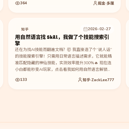
364
掘金·多厘
就像点外卖一样简单，这套自动化流水线真的爽飞了！
🚀
2026-02-27
知乎
用自然语言找 Skill，我做了个技能搜索引
擎
还在为找AI技能而翻遍文档？🤯 我直接造了个“说人话”
的技能搜索引擎！只需用日常语言描述需求，它就能精
准匹配隐藏的神仙技能，实测效率提升300%🔥 现在连
小白都能秒变AI玩家，点击看我如何用自然语言解锁黑
科技！
133
知乎·ZackLee777