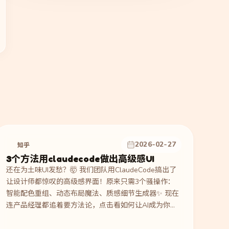
2026-02-27
知乎
3个方法用claudecode做出高级感UI
还在为土味UI发愁？🤯 我们团队用ClaudeCode搞出了
让设计师都惊叹的高级感界面！原来只需3个骚操作：
智能配色重组、动态布局魔法、质感细节生成器✨ 现在
连产品经理都追着要方法论，点击看如何让AI成为你的
私人UI外挂！🚀