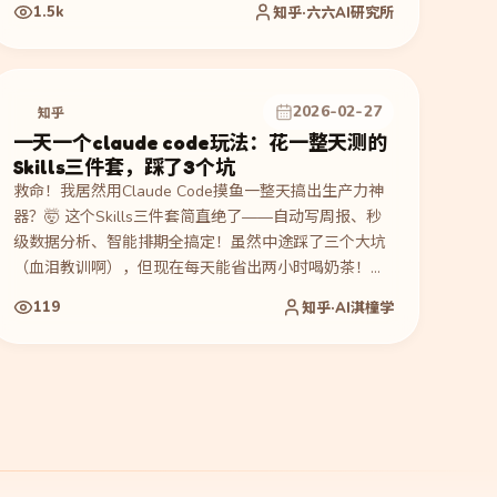
1.5k
知乎·六六AI研究所
2026-02-27
知乎
一天一个claude code玩法：花一整天测的
Skills三件套，踩了3个坑
救命！我居然用Claude Code摸鱼一整天搞出生产力神
器？🤯 这个Skills三件套简直绝了——自动写周报、秒
级数据分析、智能排期全搞定！虽然中途踩了三个大坑
（血泪教训啊），但现在每天能省出两小时喝奶茶！🥤
代码小白也能照抄，速来围观翻车实录和终极解决方
119
知乎·AI淇橦学
案！