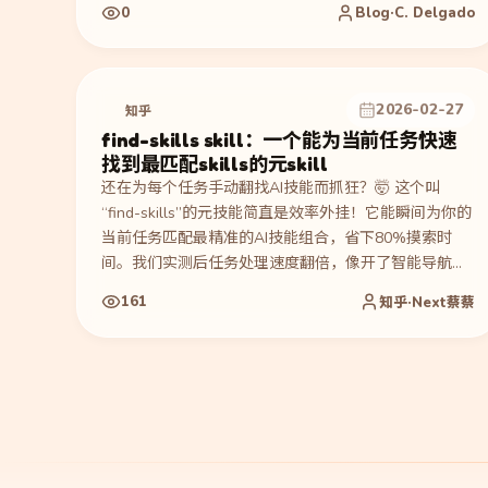
0
Blog·C. Delgado
'{"userId":"me","maxResults":1}'`。执行过程里，Agent
没有读取该 Skill，而是连续跑 `gws --help`、误走未配
置的内置 Gmail connector，并幻觉不存在的 `--last-
email` flag。作者随后分析 available_skills 的 250 字
2026-02-27
知乎
符描述截断、1% context window / 8000 字符预算、
find-skills skill：一个能为当前任务快速
95 个 gws skills 导致的索引稀释，并测试 hook 检索注
找到最匹配skills的元skill
入：daemon 能返回正确 gws-gmail 片段，模型也能复
还在为每个任务手动翻找AI技能而抓狂？🤯 这个叫
述注入文本，但仍继续走错误路径。产物是可复现的
“find-skills”的元技能简直是效率外挂！它能瞬间为你的
failure trace、预算计算和 wrapper-authority 根因；验
当前任务匹配最精准的AI技能组合，省下80%摸索时
证来自命令轨迹、context inspector token 读数、hook
间。我们实测后任务处理速度翻倍，像开了智能导航一
daemon/curl 输出和多轮复测。适合参考如何评估 find-
样爽！🚀 想知道怎么一键解锁所有隐藏能力？点进来抄
skill / skill routing 的真实召回问题。
161
知乎·Next蔡蔡
作业！