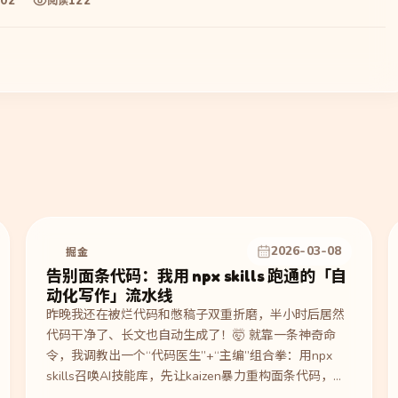
-02
122
阅读
2026-03-08
掘金
告别面条代码：我用 npx skills 跑通的「自
动化写作」流水线
昨晚我还在被烂代码和憋稿子双重折磨，半小时后居然
代码干净了、长文也自动生成了！🤯 就靠一条神奇命
令，我调教出一个“代码医生”+“主编”组合拳：用npx
skills召唤AI技能库，先让kaizen暴力重构面条代码，再
捏个专属编辑器把过程变成精致长文。现在写技术博客