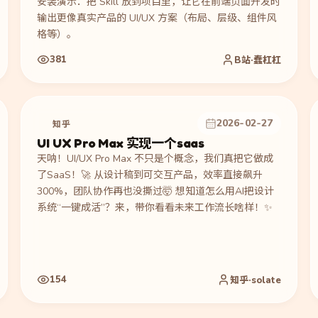
安装演示：把 Skill 放到项目里，让它在前端页面开发时
输出更像真实产品的 UI/UX 方案（布局、层级、组件风
格等）。
381
B站·蠢杠杠
2026-02-27
知乎
UI UX Pro Max 实现一个saas
天呐！UI/UX Pro Max 不只是个概念，我们真把它做成
了SaaS！🚀 从设计稿到可交互产品，效率直接飙升
300%，团队协作再也没撕过🤯 想知道怎么用AI把设计
系统“一键成活”？来，带你看看未来工作流长啥样！✨
154
知乎·solate