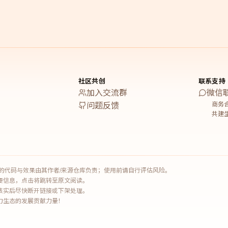
社区共创
联系支持
加入交流群
微信
商务合
问题反馈
共建生
Skill 的代码与效果由其作者/来源仓库负责；使用前请自行评估风险。
要信息，点击将跳转至原文阅读。
核实后尽快断开链接或下架处理。
生产力生态的发展贡献力量！