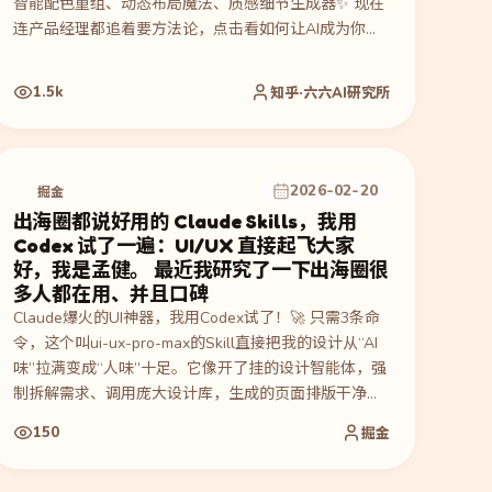
智能配色重组、动态布局魔法、质感细节生成器✨ 现在
连产品经理都追着要方法论，点击看如何让AI成为你的
私人UI外挂！🚀
1.5k
知乎·六六AI研究所
2026-02-20
掘金
出海圈都说好用的 Claude Skills，我用
Codex 试了一遍：UI/UX 直接起飞大家
好，我是孟健。 最近我研究了一下出海圈很
多人都在用、并且口碑
Claude爆火的UI神器，我用Codex试了！🚀 只需3条命
令，这个叫ui-ux-pro-max的Skill直接把我的设计从“AI
味”拉满变成“人味”十足。它像开了挂的设计智能体，强
制拆解需求、调用庞大设计库，生成的页面排版干净、
细节完整，Landing Page质感瞬间起飞！💥 想告别粗糙
150
掘金
的AI直出？这个工程化流程真的香。