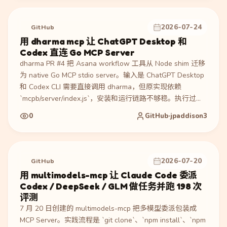
`readStructuredTurn`、`toTrimmedResult`、auth
header、poll URL、`TfaRcaTurnError` 抽到共享 `tfa-rca-
2026-07-24
GitHub
utils/turn-result.ts`。产物是 5 个文件、+517/-138，新增状
用 dharma mcp 让 ChatGPT Desktop 和
态区分合约：`NEEDS_INFO` 返回问题，`RESOLVED` 返回
Codex 直连 Go MCP Server
glimpse 与 `viewRca`，`BLOCKED` 返回原因和 unmet
dharma PR #4 把 Asana workflow 工具从 Node shim 迁移
asks，仍在运行则返回 `PENDING`。验证包括 merged
为 native Go MCP stdio server。输入是 ChatGPT Desktop
PR、Claude co-authored commit、240 行测试覆盖、
和 Codex CLI 需要直接调用 dharma，但原实现依赖
`submitTfaRcaTurn` 保持原轮询行为且 re-export 不破坏
`mcpb/server/index.js`，安装和运行链路不够稳。执行过程
importers。适合参考如何把测试失败 RCA agent 做成可恢
新增 `internal/mcpserver/`、`scripts/install-chatgpt.sh` 和
复的 MCP turn read 工作流。
0
GitHub·jpaddison3
`scripts/release.sh`，安装脚本负责安装 binary 并注册到
Codex `config.toml`；PR 还经历四轮 multi-agent swarm
review，修复了无 `ASANA_WORKSPACE` 或
`default_workspace` 时永久自锁、输出 cap、installer
2026-07-20
GitHub
hardening、guard fixture tests 等 70 个
用 multimodels-mcp 让 Claude Code 委派
correctness/security/test/install safety findings。产物是
Codex / DeepSeek / GLM 做任务并跑 198 次
17 个文件、2651 行新增的 Go MCP server 和安装发布链
评测
路；验证来自 merged PR、四轮 review fix commits 和
7 月 20 日创建的 multimodels-mcp 把多模型委派包装成
brittle guards fixture tests。适合参考如何把 MCP server
MCP Server。实践流程是 `git clone`、`npm install`、`npm
从脚本桥接升级为桌面 Agent 可安装、可审查、可发布的原