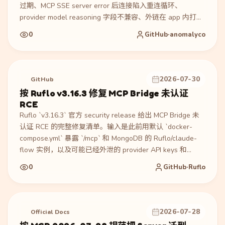
过期、MCP SSE server error 后连接陷入重连循环、
provider model reasoning 字段不兼容、外链在 app 内打开
等真实问题。执行过程是升级到 `v1.18.11`，吸收
0
GitHub·anomalyco
Core/Desktop bugfix：修复 MCP SSE error response
reconnect loop、stale session tab state、stale prompt
control reads、desktop title bar 和 external links。产物是
新版 OpenCode core/desktop 行为：MCP 连接不再卡在重
2026-07-30
GitHub
连环，多 session tab 状态更可靠，reasoning_text 等字段
按 Ruflo v3.16.3 修复 MCP Bridge 未认证
配置可用。验证来自官方 GitHub release、完整 tag URL、
RCE
Core/Desktop bugfix 列表和关联 PR/贡献者记录。适合参考
Ruflo `v3.16.3` 官方 security release 给出 MCP Bridge 未
如何把 AI coding agent 的多会话、MCP transport 和桌面
认证 RCE 的完整修复清单。输入是此前用默认 `docker-
壳问题拆成可发布修复项。
compose.yml` 暴露 `/mcp` 和 MongoDB 的 Ruflo/claude-
flow 实例，以及可能已经外泄的 provider API keys 和
AgentDB pattern store。执行过程是升级到 `3.16.3`，把
0
GitHub·Ruflo
MCP bridge 默认绑定到 `127.0.0.1`，公共绑定必须设置
`MCP_AUTH_TOKEN`，用 bearer auth 和 timingSafeEqual
校验请求，把 `terminal_execute` 放到
`MCP_ENABLE_TERMINAL=true` 服务端开关后，并要求
2026-07-28
Official Docs
`MONGO_INITDB_ROOT_PASSWORD`、MongoDB auth、