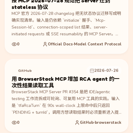
按 MCP 2026-07-28 规范把 Server 迁到
read_only rootfs 和 CORS allowlist。产物是 fail-closed 的
stateless 协议
MCP bridge 部署和更明确的 operator playbook。验证来自
MCP 官方 2026-07-28 changelog 把无状态协议迁移写成明
官方 release、GHSA-c4hm-4h84-2cf3、ADR-166、12/12
确实现清单。输入是仍依赖 `initialize` 握手、`Mcp-
static 与 12/12 runtime regression locks，以及 npm dist-
Session-Id`、connection-scoped list 结果、server-
tag 版本校验命令。适合参考 MCP Server/Bridge 暴露公网
initiated requests 或 SSE resumability 的 MCP Server。执
时如何同时处理认证、工具授权、数据层和密钥轮换。
行过程是移除协议级 session 和 `Mcp-Session-Id`，把
0
Official Docs·Model Context Protocol
protocolVersion、clientCapabilities、clientInfo 放进每个
request 的 `_meta.io.modelcontextprotocol/*`，实现
`server/discover`，把跨调用状态改成 server-minted
handle 作为普通 tool 参数，并把订阅改成
2026-07-26
GitHub
`subscriptions/listen`。产物是兼容 2026-07-28 的
用 BrowserStack MCP 增加 RCA agent 的一
stateless MCP Server；验证来自官方 changelog 的 SEP-
次性结果读取工具
2567/SEP-2575 链接、transport 文档的 per-request
BrowserStack MCP Server PR #354 是把 IDE/agentic
metadata 要求，以及 backward compatibility 说明。适合
testing 工作流拆成可轮询、可复用 MCP 工具的实践。输入
参考如何把 MCP Server 从连接态设计迁到可横向扩展、可
是 `tfaRcaTurn` 在 90s wall-clock 上限命中后只返回
缓存 list endpoints 的新协议。
`PENDING + turnId`，调用方想读取结果时必须重新进入提
交+轮询工具，容易再次阻塞 agent。执行过程是新增
0
GitHub·browserstack
`getTfaTurnResult({ testRunId, turnId })`，只对 `rcaChat`
poll path 做单次 GET，不提交、不循环，并把