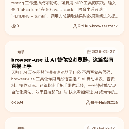
testing 工作流拆成可轮询、可复用 MCP 工具的实践。输入
是 `tfaRcaTurn` 在 90s wall-clock 上限命中后只返回
`PENDING + turnId`，调用方想读取结果时必须重新进入提
交+轮询工具，容易再次阻塞 agent。执行过程是新增
0
GitHub·browserstack
`getTfaTurnResult({ testRunId, turnId })`，只对 `rcaChat`
poll path 做单次 GET，不提交、不循环，并把
`readStructuredTurn`、`toTrimmedResult`、auth
header、poll URL、`TfaRcaTurnError` 抽到共享 `tfa-rca-
2026-02-27
知乎
utils/turn-result.ts`。产物是 5 个文件、+517/-138，新增状
browser-use 让 AI 替你控浏览器，这篇指南
态区分合约：`NEEDS_INFO` 返回问题，`RESOLVED` 返回
直接上手
glimpse 与 `viewRca`，`BLOCKED` 返回原因和 unmet
天呐！AI 现在能替你操控浏览器了！😱 不用写复杂代码，
asks，仍在运行则返回 `PENDING`。验证包括 merged
browser-use 工具让你用自然语言指挥 AI 自动填表、查资
PR、Claude co-authored commit、240 行测试覆盖、
料、操作网页。这篇指南手把手带你玩转，十分钟就能实现
`submitTfaRcaTurn` 保持原轮询行为且 re-export 不破坏
自动化魔法，效率直接起飞！🚀 快来看如何让 AI 成为你的
importers。适合参考如何把测试失败 RCA agent 做成可恢
浏览器管家～
复的 MCP turn read 工作流。
634
知乎·Hub效工场
2026-02-27
知乎