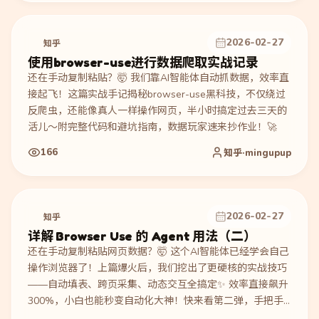
2026-02-27
知乎
使用browser-use进行数据爬取实战记录
还在手动复制粘贴？🤯 我们靠AI智能体自动抓数据，效率直
接起飞！这篇实战手记揭秘browser-use黑科技，不仅绕过
反爬虫，还能像真人一样操作网页，半小时搞定过去三天的
活儿～附完整代码和避坑指南，数据玩家速来抄作业！🚀
166
知乎·mingupup
2026-02-27
知乎
详解 Browser Use 的 Agent 用法（二）
还在手动复制粘贴网页数据？🤯 这个AI智能体已经学会自己
操作浏览器了！上篇爆火后，我们挖出了更硬核的实战技巧
——自动填表、跨页采集、动态交互全搞定✨ 效率直接飙升
300%，小白也能秒变自动化大神！快来看第二弹，手把手
教你驯服浏览器机器人🚀