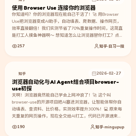
使用 Browser Use 连接你的浏览器
你知道吗？你的浏览器现在能自己干活了！🚀 用Browser
Use把浏览器变成AI助手，自动填表、爬数据、操作网页，
效率直接翻倍！我们实测节省了70%重复操作时间，这简直
是打工人摸鱼神器啊～ 想知道怎么让浏览器替你打工？点进
来抄作业！✨
257
知乎·日习一技
2026-02-27
知乎
浏览器自动化与AI Agent结合项目browser-
use初探
天啊！浏览器竟然能自己学会上网冲浪了！🚀 这个叫
browser-use的开源项目把AI塞进浏览器，让智能体帮你自
动填表、查资料、比价格，实测效率提升300%！💻 原来每
天重复的网页操作，现在全交给AI打工，代码已开源速来围
观～ #AI自动化 #效率神器
190
知乎·mingupup